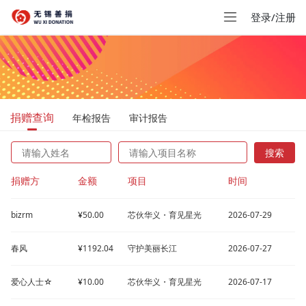
登录/注册
捐赠查询
年检报告
审计报告
搜索
捐赠方
金额
项目
时间
bizrm
¥50.00
芯伙华义・育见星光
2026-07-29
春风
¥1192.04
守护美丽长江
2026-07-27
爱心人士☆
¥10.00
芯伙华义・育见星光
2026-07-17