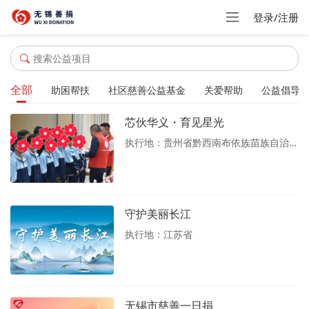
登录/注册
全部
助困帮扶
社区慈善公益基金
关爱帮助
公益倡导
芯伙华义・育见星光
执行地：贵州省黔西南布依族苗族自治州安龙县
守护美丽长江
执行地：江苏省
无锡市慈善一日捐