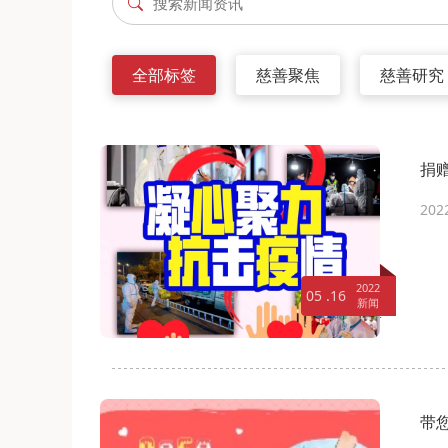
全部标签
慈善聚焦
慈善研究
捐
202
2022
05 .16
新闻
带